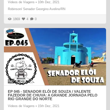
Videos de Viagens
•
10th Dez, 2021
Robinson/ Senador Georgino Avelino/RN
1869
4
0
N/D
EP 045 - SENADOR ELÓI DE SOUZA / VALENTE
FAZEDOR DE CHUVA: A GRANDE JORNADA PELO
RIO GRANDE DO NORTE
Videos de Viagens
•
15th Dez, 2021