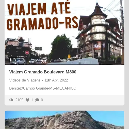
N/D
Viajem Gramado Boulevard M800
Videos de Viagens
•
11th Abr, 2022
Benitez/Campo Grande-MS-MECÂNICO
2105
1
0