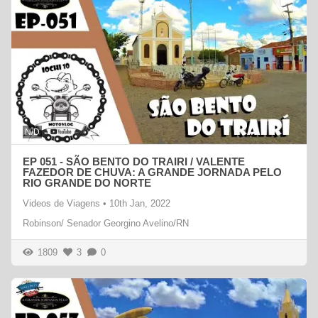
N/D
EP 051 - SÃO BENTO DO TRAIRI / VALENTE
FAZEDOR DE CHUVA: A GRANDE JORNADA PELO
RIO GRANDE DO NORTE
Videos de Viagens
•
10th Jan, 2022
Robinson/ Senador Georgino Avelino/RN
1809
3
0