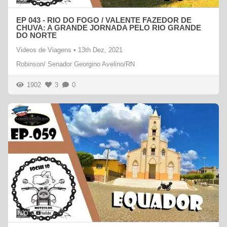
EP 043 - RIO DO FOGO / VALENTE FAZEDOR DE
CHUVA: A GRANDE JORNADA PELO RIO GRANDE
DO NORTE
Videos de Viagens
•
13th Dez, 2021
Robinson/ Senador Georgino Avelino/RN
1902
3
0
N/D