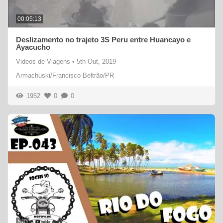
00:05:13
Deslizamento no trajeto 3S Peru entre Huancayo e
Ayacucho
Videos de Viagens
•
5th Out, 2019
Armachuski/Francisco Beltrão/PR
1952
0
0
N/D