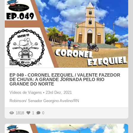
N/D
EP 049 - CORONEL EZEQUIEL / VALENTE FAZEDOR
DE CHUVA: A GRANDE JORNADA PELO RIO
GRANDE DO NORTE
Videos de Viagens
•
23rd Dez, 2021
Robinson/ Senador Georgino Avelino/RN
1818
1
0