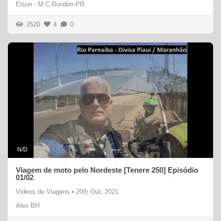
Elson - M.C.Rondon-PR
2520
4
0
N/D
Viagem de moto pelo Nordeste [Tenere 250] Episódio
01/02
Videos de Viagens
•
20th Out, 2021
Alex BH