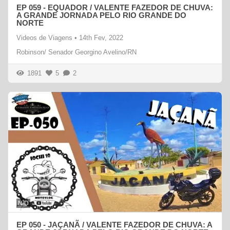
EP 059 - EQUADOR / VALENTE FAZEDOR DE CHUVA:
A GRANDE JORNADA PELO RIO GRANDE DO
NORTE
Videos de Viagens
•
14th Fev, 2022
Robinson/ Senador Georgino Avelino/RN
1891
5
2
N/D
EP 050 - JAÇANÃ / VALENTE FAZEDOR DE CHUVA: A