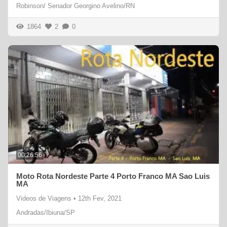
Robinson/ Senador Georgino Avelino/RN
1864
2
0
00:26:56
Moto Rota Nordeste Parte 4 Porto Franco MA Sao Luis
MA
Videos de Viagens
•
12th Fev, 2021
Andradas/Ibiuna/SP