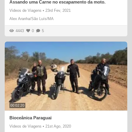
Assando uma Carne no escapamento da moto.
Videos de Viagens
•
23rd Fev, 2021
Alex Aranha/São Luís/MA
4443
0
5
00:02:20
Bioceânica Paraguai
Videos de Viagens
•
21st Ago, 2020