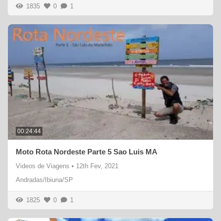
1835
0
1
00:24:44
Moto Rota Nordeste Parte 5 Sao Luis MA
Videos de Viagens
•
12th Fev, 2021
Andradas/Ibiuna/SP
1825
0
1