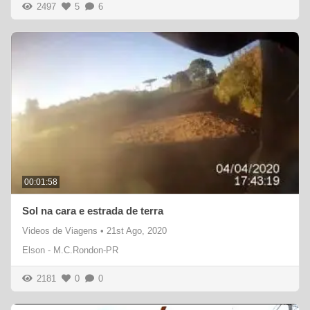
2497
5
6
00:01:58
Sol na cara e estrada de terra
Videos de Viagens
•
21st Ago, 2020
Elson - M.C.Rondon-PR
2181
0
0