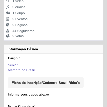
1
vídeo
0
Audios
1
Grupo
0
Eventos
0
Páginas
44
Seguidores
0
Votos
Informação Básica
Cargo :
Sênior
Membro no Brasil
Ficha de Inscrição/Cadastro Brazil Rider's
Informe seus dados abaixo
Nome Completo: