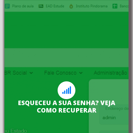
Não fique sem acessar o site
Clique abaixo e saiba como
recuperar sua senha, é
ESQUECEU A SUA SENHA? VEJA
COMO RECUPERAR
rapidinho.