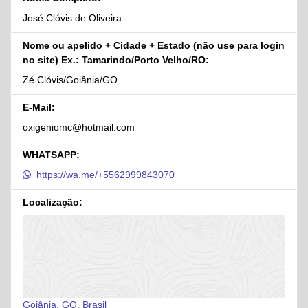
José Clóvis de Oliveira
Nome ou apelido + Cidade + Estado (não use para login
no site) Ex.: Tamarindo/Porto Velho/RO:
Zé Clóvis/Goiânia/GO
E-Mail:
oxigeniomc@hotmail.com
WHATSAPP:
https://wa.me/+5562999843070
Localização:
Goiânia, GO, Brasil