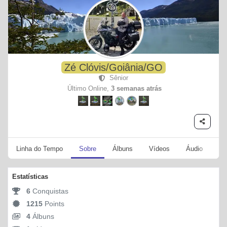
Zé Clóvis/Goiânia/GO
Sênior
Último Online,
3 semanas atrás
Linha do Tempo
Sobre
Álbuns
Vídeos
Áudio
Se
Estatísticas
6
Conquistas
1215
Points
4
Álbuns