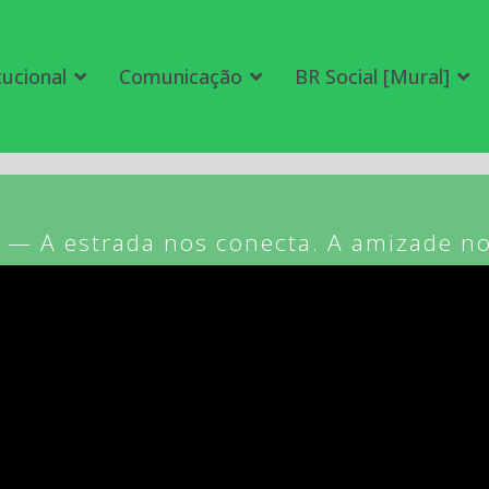
tucional
Comunicação
BR Social [Mural]
s — A estrada nos conecta. A amizade no