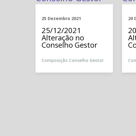
25 Dezembro 2021
20 
25/12/2021
20
Alteração no
Al
Conselho Gestor
Co
Composição Conselho Gestor
Com
fico
 Rede
 por
os ao
Zé
s