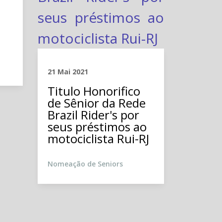
21 Mai 2021
Titulo Honorifico
de Sênior da Rede
Brazil Rider's por
21 Mai 2
seus préstimos ao
Titulo
motociclista Rui-RJ
de Sê
Brazil
Nomeação de Seniors
seus 
motoci
de Ba
João-R