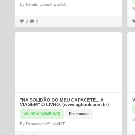
By
Renato Lopes/Itajaí/SC
0
0
"NA SOLIDÃO DO MEU CAPACETE... A
V
VIAGEM" O LIVRO. (www.agbook.com.br)
VALOR A COMBINAR
Em estoque
By
Damasceno/Sinop/MT