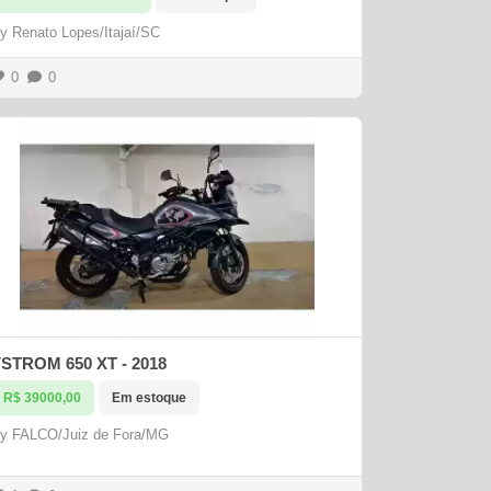
By
Renato Lopes/Itajaí/SC
0
0
STROM 650 XT - 2018
R$ 39000,00
Em estoque
By
FALCO/Juiz de Fora/MG