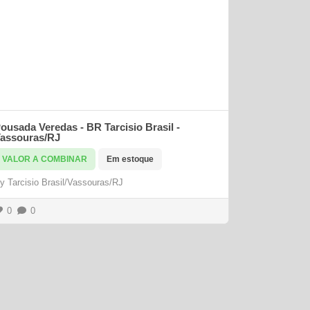
ousada Veredas - BR Tarcisio Brasil -
assouras/RJ
VALOR A COMBINAR
Em estoque
By
Tarcisio Brasil/Vassouras/RJ
0
0