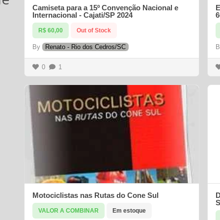
Camiseta para a 15º Convenção Nacional e
E
Internacional - Cajati/SP 2024
6
R$ 60,00
Out of Stock
By
Renato - Rio dos Cedros/SC
0
1
Motociclistas nas Rutas do Cone Sul
D
S
VALOR A COMBINAR
Em estoque