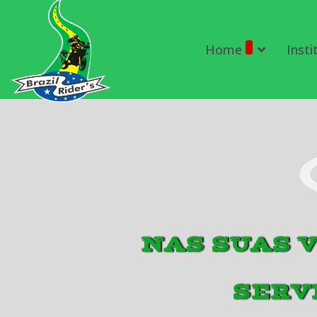
Home
Insti
NAS SUAS V
SERV