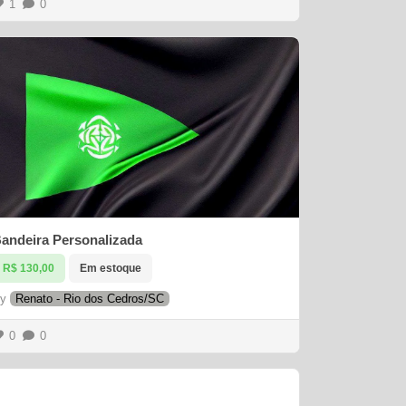
1
0
andeira Personalizada
R$ 130,00
Em estoque
By
Renato - Rio dos Cedros/SC
0
0