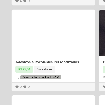
4
0
Adesivos autocolantes Personalizados
B
R$ 75,00
Em estoque
By
Renato - Rio dos Cedros/SC
0
0