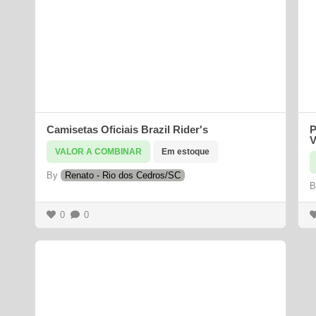
Camisetas Oficiais Brazil Rider's
P
V
VALOR A COMBINAR
Em estoque
By
Renato - Rio dos Cedros/SC
0
0