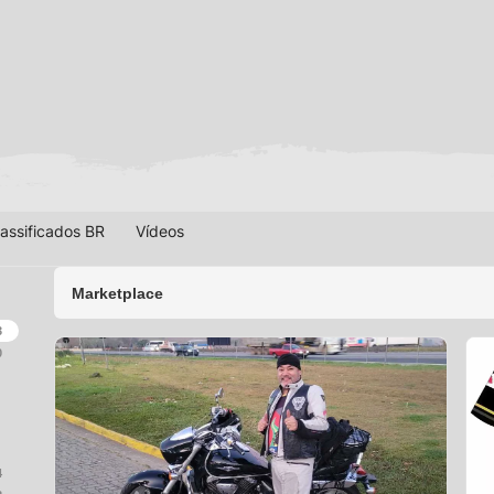
lassificados BR
Vídeos
Marketplace
3
0
4