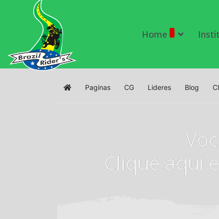
Home
Insti
Paginas
CG
Lideres
Blog
C
Home
Voc
Clique aqui 