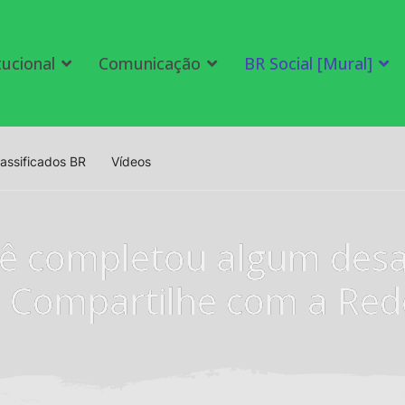
tucional
Comunicação
BR Social [Mural]
lassificados BR
Vídeos
ê completou algum desa
e Compartilhe com a Rede