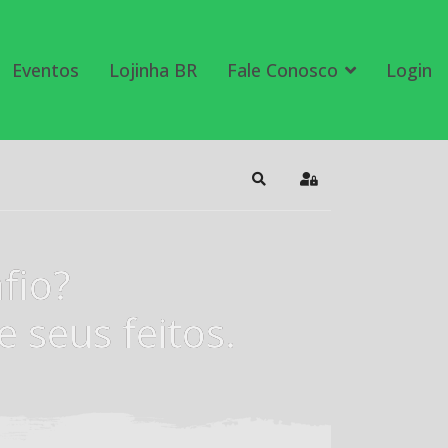
Eventos
Lojinha BR
Fale Conosco
Login
Search
Sign In
fio?
 seus feitos.