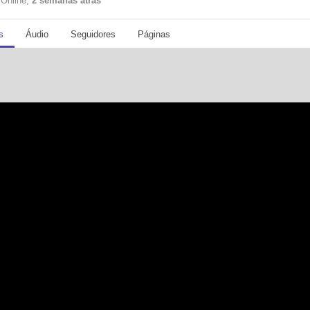
 Online,
2 semanas atrás
s
Áudio
Seguidores
Páginas