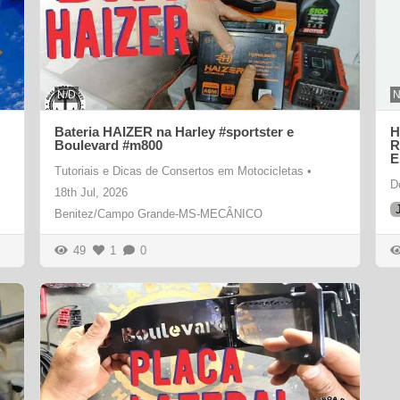
N/D
N
Bateria HAIZER na Harley #sportster e
H
Boulevard #m800
R
E
Tutoriais e Dicas de Consertos em Motocicletas
•
D
18th Jul, 2026
Benitez/Campo Grande-MS-MECÂNICO
49
1
0