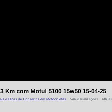
23 Km com Motul 5100 15w50 15-04-25
iais e Dicas de Consertos em Motocicletas
546 visualizações
6th J