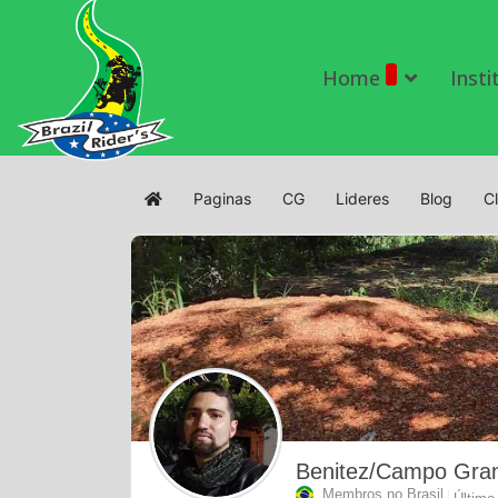
Home
Insti
Paginas
CG
Lideres
Blog
C
Home
Benitez/Campo Gr
Membros no Brasil