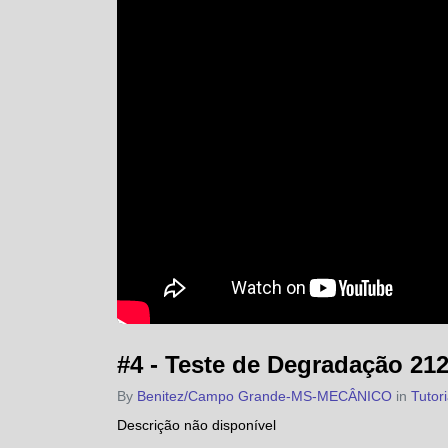
#4 - Teste de Degradação 21
By
Benitez/Campo Grande-MS-MECÂNICO
in
Tutor
Descrição não disponível