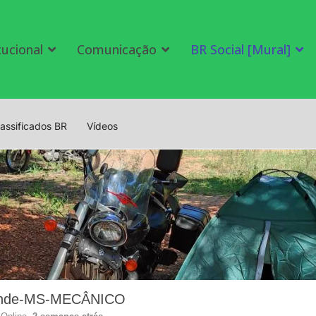
tucional
Comunicação
BR Social [Mural]
lassificados BR
Vídeos
ande-MS-MECÂNICO