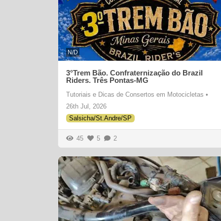
N/D
3°Trem Bão. Confraternização do Brazil
Riders. Três Pontas-MG
Tutoriais e Dicas de Consertos em Motocicletas
•
26th Jul, 2026
Salsicha/St.Andre/SP
45
5
2