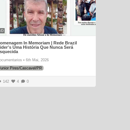
/D
omenagem In Memoriam | Rede Brazil
ider's Uma História Que Nunca Será
squecida
ocumentarios
•
6th Mai, 2026
Junior Pires/Cascavel/PR
142
4
0