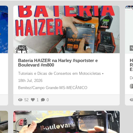
N/D
N
Bateria HAIZER na Harley #sportster e
H
Boulevard #m800
R
E
Tutoriais e Dicas de Consertos em Motocicletas
•
D
18th Jul, 2026
Benitez/Campo Grande-MS-MECÂNICO
52
1
0