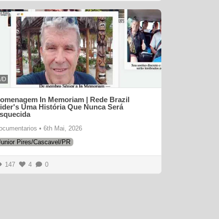
/D
omenagem In Memoriam | Rede Brazil
ider's Uma História Que Nunca Será
squecida
ocumentarios
•
6th Mai, 2026
Junior Pires/Cascavel/PR
147
4
0