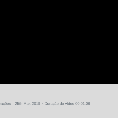
izações
25th Mar, 2019
Duração do vídeo 00:01:06