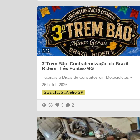
N/D
3°Trem Bão. Confraternização do Brazil
Riders. Três Pontas-MG
Tutoriais e Dicas de Consertos em Motocicletas
•
26th Jul, 2026
Salsicha/St.Andre/SP
53
5
2