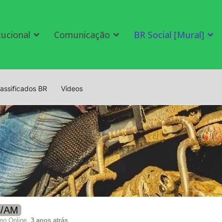
tucional
Comunicação
BR Social [Mural]
lassificados BR
Vídeos
S/AM
imo Online,
3 anos atrás