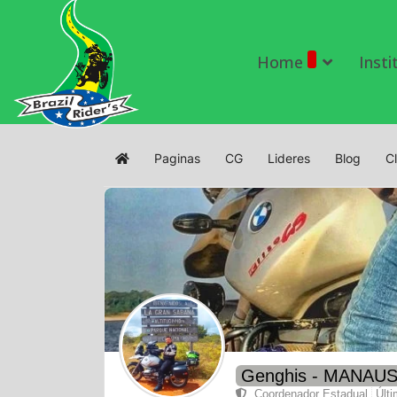
Home
Insti
Paginas
CG
Lideres
Blog
C
Home
Genghis - MANAU
Coordenador Estadual
Últ