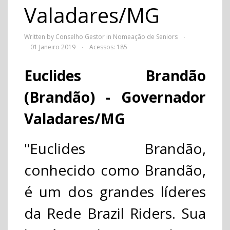
Valadares/MG
Written by Conselho Gestor in
Nomeação de Seniors
·
01 Janeiro 2019
Acessos: 185
·
Euclides Brandão
(Brandão) - Governador
Valadares/MG
"Euclides Brandão,
conhecido como Brandão,
é um dos grandes líderes
da Rede Brazil Riders. Sua