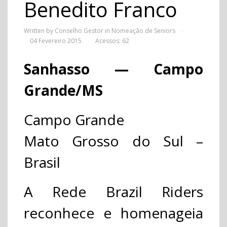
Benedito Franco
Written by Conselho Gestor in
Nomeação de Seniors
·
04 Fevereiro 2015
Acessos: 62
·
Sanhasso — Campo
Grande/MS
Campo Grande
Mato Grosso do Sul –
Brasil
A Rede Brazil Riders
reconhece e homenageia