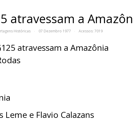
5 atravessam a Amazôn
rtagens Históricas
07 Dezembro 1977
Acessos: 7019
·
·
125 atravessam a Amazônia
Rodas
nia
s Leme e Flavio Calazans