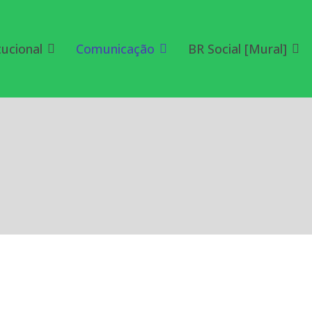
tucional
Comunicação
BR Social [Mural]