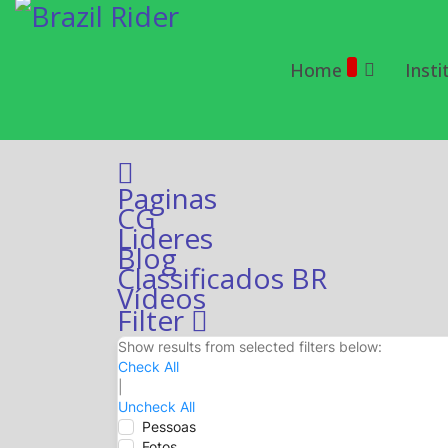
Home
Insti
Home
Paginas
CG
Lideres
Blog
Classificados BR
Vídeos
Filter
Show results from selected filters below:
Check All
|
Uncheck All
Pessoas
Fotos