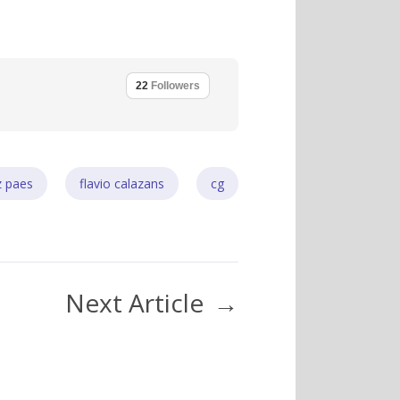
22
Followers
z paes
flavio calazans
cg
Next Article
→