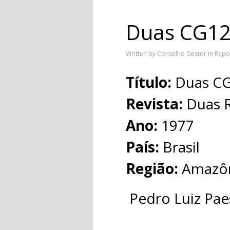
Duas CG12
Written by Conselho Gestor in
Repo
Título:
Duas CG
Revista:
Duas 
Ano:
1977
País:
Brasil
Região:
Amazô
Pedro Luiz Pae