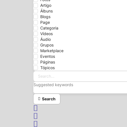
Artigo
Álbuns
Blogs
Page
Categoria
Vídeos
Áudio
Grupos
Marketplace
Eventos
Páginas
Tópicos
Search...
Suggested keywords
Search
x
Search
Sign In