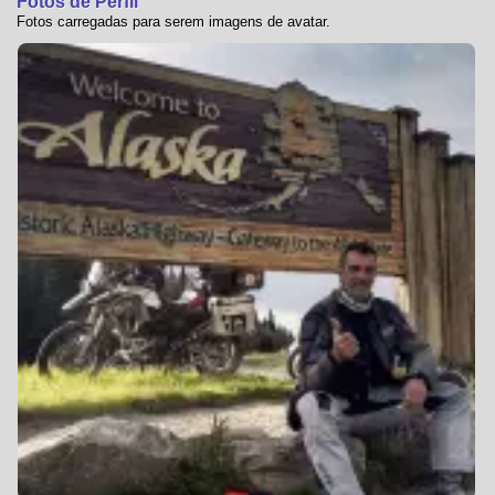
Fotos de Perfil
Fotos carregadas para serem imagens de avatar.
0
0
0