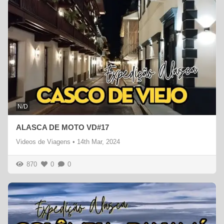
N/D
ALASCA DE MOTO VD#17
Videos de Viagens
•
14th Mar, 2024
870
0
0