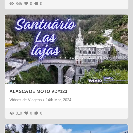
845
0
0
N/D
ALASCA DE MOTO VD#123
Videos de Viagens
•
14th Mar, 2024
810
0
0