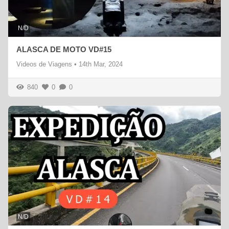
N/D
ALASCA DE MOTO VD#15
Videos de Viagens
•
14th Mar, 2024
840
0
0
N/D