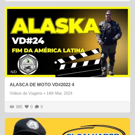
N/D
ALASCA DE MOTO VD#2022 4
Videos de Viagens
•
14th Mar, 2024
985
0
0