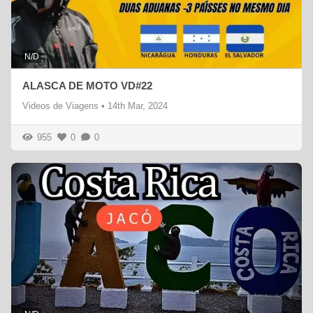
N/D
ALASCA DE MOTO VD#22
Videos de Viagens
•
14th Mar, 2024
955
0
0