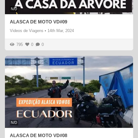
N/D
ALASCA DE MOTO VD#09
Videos de Viagens
•
14th Mar, 2024
795
0
0
N/D
ALASCA DE MOTO VD#08