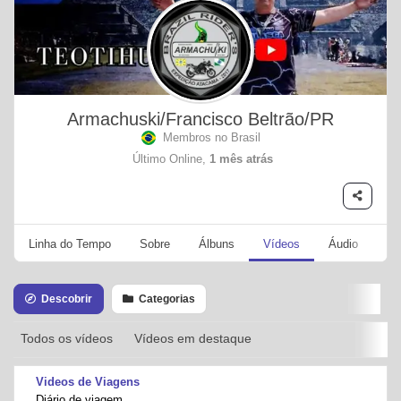
Armachuski/Francisco Beltrão/PR
Membros no Brasil
Último Online,
1 mês atrás
Linha do Tempo
Sobre
Álbuns
Vídeos
Áudio
Se
Descobrir
Categorias
Todos os vídeos
Vídeos em destaque
Videos de Viagens
Diário de viagem