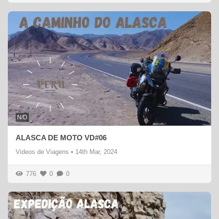
N/D
ALASCA DE MOTO VD#06
Videos de Viagens
•
14th Mar, 2024
776
0
0