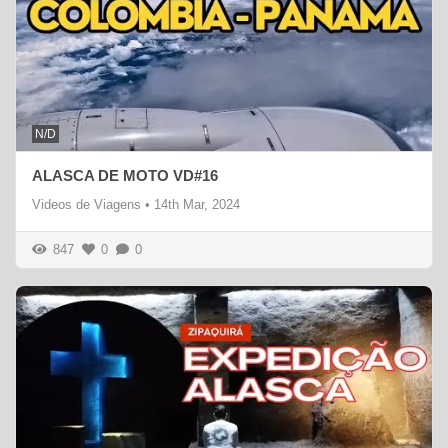
N/D
ALASCA DE MOTO VD#16
Videos de Viagens
•
14th Mar, 2024
847
0
0