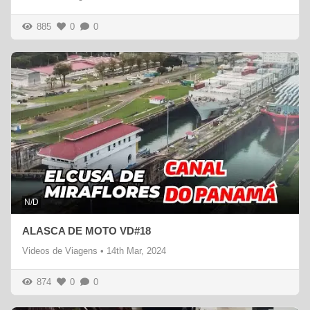
885
0
0
N/D
ALASCA DE MOTO VD#18
Videos de Viagens
•
14th Mar, 2024
874
0
0