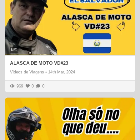
N/D
ALASCA DE MOTO VD#23
Videos de Viagens
•
14th Mar, 2024
969
0
0