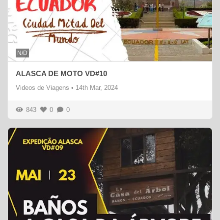
N/D
ALASCA DE MOTO VD#10
Videos de Viagens
•
14th Mar, 2024
843
0
0