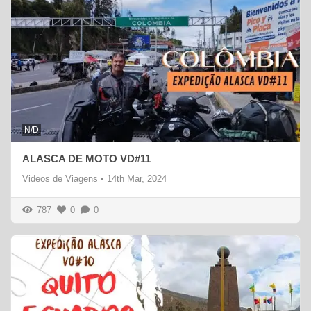
N/D
ALASCA DE MOTO VD#11
Videos de Viagens
•
14th Mar, 2024
787
0
0