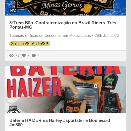
N/D
3°Trem Bão. Confraternização do Brazil Riders. Três
Pontas-MG
Tutoriais e Dicas de Consertos em Motocicletas
•
26th Jul, 2026
Salsicha/St.Andre/SP
37
5
2
N/D
Bateria HAIZER na Harley #sportster e Boulevard
#m800