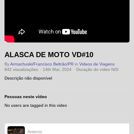
ALASCA DE MOTO VD#10
By
Armachuski/Francisco Beltrão/PR
in
Videos de Viagens
842 visualizações
14th Mar, 2024
Duração do vídeo N/D
Descrição não disponível
Pessoas neste vídeo
No users are tagged in this video
Anterior