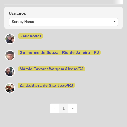
Usuários
Sort by Name
Gaucho/RJ
Guilherme de Souza - Rio de Janeiro - RJ
Márcio Tavares/Vargem Alegre/RJ
Zaida/Barra de São João/RJ
«
1
»