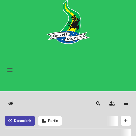
Home
Search
Sign In
Descobrir
Perfis