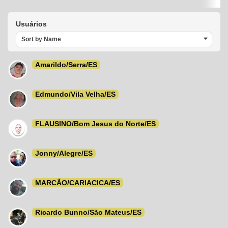
Usuários
Sort by Name
Amarildo/Serra/ES
Edmundo/Vila Velha/ES
FLAUSINO/Bom Jesus do Norte/ES
Jonny/Alegre/ES
MARCÃO/CARIACICA/ES
Ricardo Bunno/São Mateus/ES