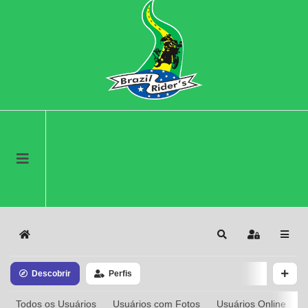
Home
Search
Sign In
Descobrir
Perfis
Todos os Usuários
Usuários com Fotos
Usuários Online
A